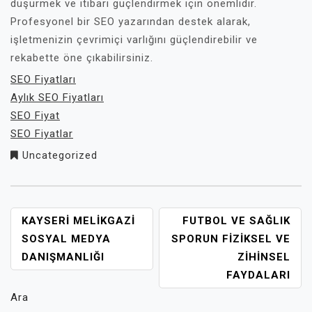
düşürmek ve itibarı güçlendirmek için önemlidir.
Profesyonel bir SEO yazarından destek alarak,
işletmenizin çevrimiçi varlığını güçlendirebilir ve
rekabette öne çıkabilirsiniz.
SEO Fiyatları
Aylık SEO Fiyatları
SEO Fiyat
SEO Fiyatlar
Uncategorized
YAZI
KAYSERI MELIKGAZI
FUTBOL VE SAĞLIK
GEZINMESI
SOSYAL MEDYA
SPORUN FIZIKSEL VE
DANIŞMANLIĞI
ZIHINSEL
FAYDALARI
Ara