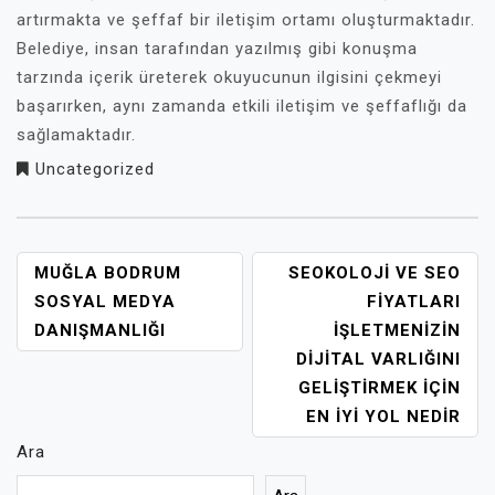
artırmakta ve şeffaf bir iletişim ortamı oluşturmaktadır.
Belediye, insan tarafından yazılmış gibi konuşma
tarzında içerik üreterek okuyucunun ilgisini çekmeyi
başarırken, aynı zamanda etkili iletişim ve şeffaflığı da
sağlamaktadır.
Uncategorized
YAZI
MUĞLA BODRUM
SEOKOLOJI VE SEO
GEZINMESI
SOSYAL MEDYA
FIYATLARI
DANIŞMANLIĞI
İŞLETMENIZIN
DIJITAL VARLIĞINI
GELIŞTIRMEK İÇIN
EN İYI YOL NEDIR
Ara