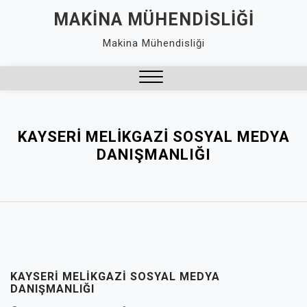
Skip
MAKINA MÜHENDISLIĞI
to
Makina Mühendisliği
content
Close
Menu
KAYSERI MELIKGAZI SOSYAL MEDYA
DANIŞMANLIĞI
KAYSERI MELIKGAZI SOSYAL MEDYA
DANIŞMANLIĞI