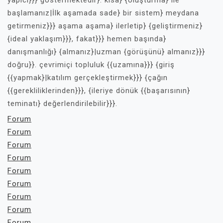
yapıcı}}} göstermektedir}. kısa} {oluşturma} ile
başlamanız|İlk aşamada sade} bir sistem} meydana
getirmeniz}}} aşama aşama} ilerletip} {geliştirmeniz}
{ideal yaklaşım}}}, fakat}}} hemen başında}
danışmanlığı} {almanız}|uzman {görüşünü} almanız}}}
doğru}}. çevrimiçi topluluk {{uzamına}}} {giriş
{{yapmak}|katılım gerçekleştirmek}}} {çağın
{{gerekliliklerinden}}}, {ileriye dönük {{başarısının}
teminatı} değerlendirilebilir}}}.
Forum
Forum
Forum
Forum
Forum
Forum
Forum
Forum
Forum