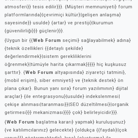
atmosferi}} tesis edilir}}}. {Müşteri memnuniyeti} forum
platformlarında}|çevrimiçi kültür}|gelişen anlaşma}
sayesinde}} usulde} {artar} ve prestiji}|kurumun
{güvenilirliği}}} güçlenir}}}.
{Uygun bir {{
Web Forum
seçimi} sağlayabilmek} adına}
{teknik özellikleri {{detaylı şekilde}
değerlendirmek}|sistem gerekliliklerini
öğrenmek}|tümüyle harita çıkarmak}}}}} hiç kuşkusuz
şarttır}. {
Web Forum
altyapısında} ziyaretçi tatmini},
{mobil erişim}, siber emniyeti} ve {teknik destek} ön
plana çıkar}. Bunun yanı sıra} forum yazılımının} dijital
araçlar} {ile entegrasyonu}|usulde} indekslenmesi|
çekişe alınması|taranması}}|SEO düzeltilmesi}|organik
getirmesi}}} mekanizması}}}} çok} belirleyicidir}}}.
{
Web Forum
başlatma kararı} yapmak} kuruluşunuz}
{ve katılımcılarınız} gelecekte} {oldukça {{faydalı}|çok