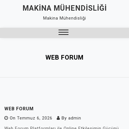
Skip
MAKINA MÜHENDISLIĞI
to
Makina Mühendisliği
content
Close
Menu
WEB FORUM
WEB FORUM
On
Temmuz 6, 2026
By
admin
Web Forum Platformları ile Online Etkileşimin Gücünü