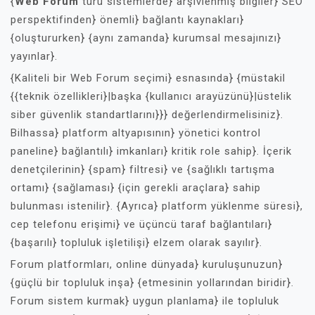
{
Web Forum
türü sistemlerde} arşivlenmiş bilgiler} SEO
perspektifinden} önemli} bağlantı kaynakları}
{oluştururken} {aynı zamanda} kurumsal mesajınızı}
yayınlar}.
{Kaliteli bir Web Forum seçimi} esnasında} {müstakil
{{teknik özellikleri}|başka {kullanıcı arayüzünü}|üstelik
siber güvenlik standartlarını}}} değerlendirmelisiniz}.
Bilhassa} platform altyapısının} yönetici kontrol
paneline} bağlantılı} imkanları} kritik role sahip}. İçerik
denetçilerinin} {spam} filtresi} ve {sağlıklı tartışma
ortamı} {sağlaması} {için gerekli araçlara} sahip
bulunması istenilir}. {Ayrıca} platform yüklenme süresi},
cep telefonu erişimi} ve üçüncü taraf bağlantıları}
{başarılı} topluluk işletilişi} elzem olarak sayılır}.
Forum platformları, online dünyada} kuruluşunuzun}
{güçlü bir topluluk inşa} {etmesinin yollarından biridir}.
Forum sistem kurmak} uygun planlama} ile topluluk