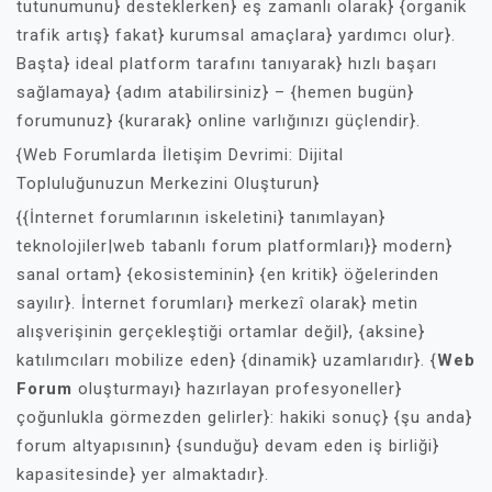
tutunumunu} desteklerken} eş zamanlı olarak} {organik
trafik artış} fakat} kurumsal amaçlara} yardımcı olur}.
Başta} ideal platform tarafını tanıyarak} hızlı başarı
sağlamaya} {adım atabilirsiniz} – {hemen bugün}
forumunuz} {kurarak} online varlığınızı güçlendir}.
{Web Forumlarda İletişim Devrimi: Dijital
Topluluğunuzun Merkezini Oluşturun}
{{İnternet forumlarının iskeletini} tanımlayan}
teknolojiler|web tabanlı forum platformları}} modern}
sanal ortam} {ekosisteminin} {en kritik} öğelerinden
sayılır}. İnternet forumları} merkezî olarak} metin
alışverişinin gerçekleştiği ortamlar değil}, {aksine}
katılımcıları mobilize eden} {dinamik} uzamlarıdır}. {
Web
Forum
oluşturmayı} hazırlayan profesyoneller}
çoğunlukla görmezden gelirler}: hakiki sonuç} {şu anda}
forum altyapısının} {sunduğu} devam eden iş birliği}
kapasitesinde} yer almaktadır}.