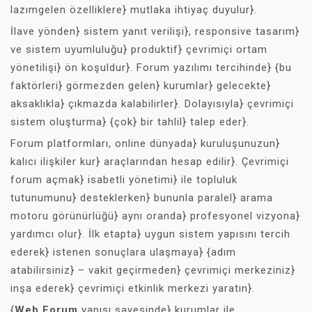
lazımgelen özelliklere} mutlaka ihtiyaç duyulur}.
İlave yönden} sistem yanıt verilişi}, responsive tasarım}
ve sistem uyumluluğu} produktif} çevrimiçi ortam
yönetilişi} ön koşuldur}. Forum yazılımı tercihinde} {bu
faktörleri} görmezden gelen} kurumlar} gelecekte}
aksaklıkla} çıkmazda kalabilirler}. Dolayısıyla} çevrimiçi
sistem oluşturma} {çok} bir tahlil} talep eder}.
Forum platformları, online dünyada} kuruluşunuzun}
kalıcı ilişkiler kur} araçlarından hesap edilir}. Çevrimiçi
forum açmak} isabetli yönetimi} ile topluluk
tutunumunu} desteklerken} bununla paralel} arama
motoru görünürlüğü} aynı oranda} profesyonel vizyona}
yardımcı olur}. İlk etapta} uygun sistem yapısını tercih
ederek} istenen sonuçlara ulaşmaya} {adım
atabilirsiniz} – vakit geçirmeden} çevrimiçi merkeziniz}
inşa ederek} çevrimiçi etkinlik merkezi yaratın}.
{
Web Forum
yapısı sayesinde} kurumlar ile