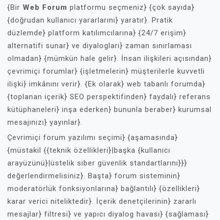
{Bir
Web Forum
platformu seçmeniz} {çok sayıda}
{doğrudan kullanıcı yararlarını} yaratır}. Pratik
düzlemde} platform katılımcılarına} {24/7 erişim}
alternatifi sunar} ve diyalogları} zaman sınırlaması
olmadan} {mümkün hale gelir}. İnsan ilişkileri açısından}
çevrimiçi forumlar} {işletmelerin} müşterilerle kuvvetli
ilişki} imkânını verir}. {Ek olarak} web tabanlı forumda}
{toplanan içerik} SEO perspektifinden} faydalı} referans
kütüphaneleri} inşa ederken} bununla beraber} kurumsal
mesajınızı} yayınlar}.
Çevrimiçi forum yazılımı seçimi} {aşamasında}
{müstakil {{teknik özellikleri}|başka {kullanıcı
arayüzünü}|üstelik siber güvenlik standartlarını}}}
değerlendirmelisiniz}. Başta} forum sisteminin}
moderatörlük fonksiyonlarına} bağlantılı} {özellikleri}
karar verici niteliktedir}. İçerik denetçilerinin} zararlı
mesajlar} filtresi} ve yapıcı diyalog havası} {sağlaması}