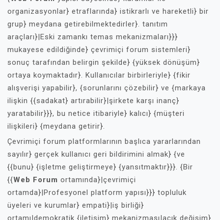
organizasyonlar} etraflarında} istikrarlı ve hareketli} bir
grup} meydana getirebilmektedirler}. tanıtım
araçları}|Eski zamankı temas mekanizmaları}}}
mukayese edildiğinde} çevrimiçi forum sistemleri}
sonuç tarafından belirgin şekilde} {yüksek dönüşüm}
ortaya koymaktadır}. Kullanıcılar birbirleriyle} {fikir
alışverişi yapabilir}, {sorunlarını çözebilir} ve {markaya
ilişkin {{sadakat} artırabilir}|şirkete karşı inanç}
yaratabilir}}}, bu netice itibariyle} kalıcı} {müşteri
ilişkileri} {meydana getirir}.
Çevrimiçi forum platformlarının başlıca yararlarından
sayılır} gerçek kullanıcı geri bildirimini almak} {ve
{{bunu} {işletme geliştirmeye} {yansıtmaktır}}}. {Bir
{{
Web Forum
ortamında}|çevrimiçi
ortamda}|Profesyonel platform yapısı}}} topluluk
üyeleri ve kurumlar} empati}|iş birliği}
ortamı|demokratik {iletişim} mekanizması|açık değişim}