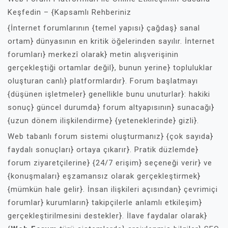
Keşfedin – {Kapsamlı Rehberiniz
{İnternet forumlarının {temel yapısı} çağdaş} sanal
ortam} dünyasının en kritik öğelerinden sayılır. İnternet
forumları} merkezî olarak} metin alışverişinin
gerçekleştiği ortamlar değil}, bunun yerine} topluluklar
oluşturan canlı} platformlardır}. Forum başlatmayı
{düşünen işletmeler} genellikle bunu unuturlar}: hakiki
sonuç} güncel durumda} forum altyapısının} sunacağı}
{uzun dönem ilişkilendirme} {yeteneklerinde} gizli}.
Web tabanlı forum sistemi oluşturmanız} {çok sayıda}
faydalı sonuçları} ortaya çıkarır}. Pratik düzlemde}
forum ziyaretçilerine} {24/7 erişim} seçeneği verir} ve
{konuşmaları} eşzamansız olarak gerçekleştirmek}
{mümkün hale gelir}. İnsan ilişkileri açısından} çevrimiçi
forumlar} kurumların} takipçilerle anlamlı etkileşim}
gerçekleştirilmesini destekler}. İlave faydalar olarak}