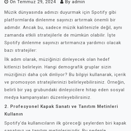
On
Temmuz 29, 2024
By
admin
Müzik dünyasında adınızı duyurmak için Spotify gibi
platformlarda dinlenme sayınızı artırmak önemli bir
adımdır. Ancak bu, sadece müzik kalitenizle değil, aynı
zamanda etkili stratejilerle de mümkün olabilir. İşte
Spotify dinlenme sayınızı artırmanıza yardımcı olacak
bazı stratejiler:
İlk adım olarak, müziğinizi dinleyecek olan hedef
kitlenizi belirleyin. Hangi demografik gruplar sizin
müziğinizi daha çok dinliyor? Bu bilgiyi kullanarak, içerik
ve promosyon stratejilerinizi belirleyebilirsiniz. Örneğin,
belirli bir yaş grubundaki dinleyicilere hitap eden sosyal
medya kampanyaları düzenleyebilirsiniz.
2. Profesyonel Kapak Sanatı ve Tanıtım Metinleri
Kullanın
Spotify'da kullanıcıların ilk göreceği şeylerden biri kapak
sanatınız ve tanıtım metinlerinizdir. Bu nedenle,