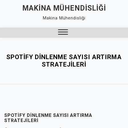
Skip
MAKINA MÜHENDISLIĞI
to
Makina Mühendisliği
content
Close
Menu
SPOTIFY DINLENME SAYISI ARTIRMA
STRATEJILERI
SPOTIFY DINLENME SAYISI ARTIRMA
STRATEJILERI