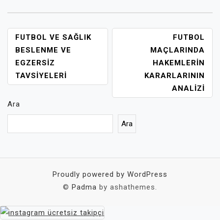
YAZI
FUTBOL VE SAĞLIK
FUTBOL
GEZINMESI
BESLENME VE
MAÇLARINDA
EGZERSIZ
HAKEMLERIN
TAVSIYELERI
KARARLARININ
ANALIZI
Ara
Ara
Proudly powered by WordPress
©
Padma
by ashathemes.