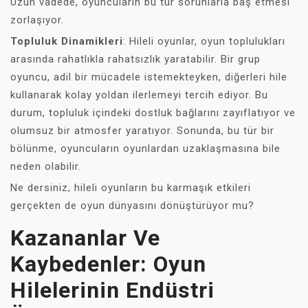
Uzun vadede, oyuncuların bu tür sorunlarla baş etmesi
zorlaşıyor.
Topluluk Dinamikleri
: Hileli oyunlar, oyun toplulukları
arasında rahatlıkla rahatsızlık yaratabilir. Bir grup
oyuncu, adil bir mücadele istemekteyken, diğerleri hile
kullanarak kolay yoldan ilerlemeyi tercih ediyor. Bu
durum, topluluk içindeki dostluk bağlarını zayıflatıyor ve
olumsuz bir atmosfer yaratıyor. Sonunda, bu tür bir
bölünme, oyuncuların oyunlardan uzaklaşmasına bile
neden olabilir.
Ne dersiniz, hileli oyunların bu karmaşık etkileri
gerçekten de oyun dünyasını dönüştürüyor mu?
Kazananlar Ve
Kaybedenler: Oyun
Hilelerinin Endüstri