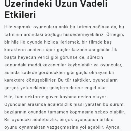
Üzerindeki Uzun Vadeli
Etkileri
Hile yapmak, oyunculara anlık bir tatmin sağlasa da, bu
tatminin ardındaki boşluğu hissedemeyebiliriz. Örneğin,
bir hile ile oyunda hızlıca ilerlemek, bir filmde baş
karakterin aniden süper güçler kazanması gibidir. İlk
başta heyecan verici gibi görünse de, sürecin
sonundaki maddi kazanımlar kaybolabilir ve oyuncular,
aslında sadece göründükleri gibi güçlü olmayan bir
karaktere dönüşebilirler. Bu tür taktikler, oyuncuların
gerçek yeteneklerini geliştirmelerine engel olur.
Hile, tüm sektörde güven kaybına neden oluyor.
Oyuncular arasında adaletsizlik hissi yaratan bu durum,
bazılarının oyundan tamamen kopmasına sebep olabilir.
Bir oyundaki adaletsizlik, birçok oyuncunun artık o
oyunu oynamaktan vazgeçmesine yol açabilir. Ayrıca,