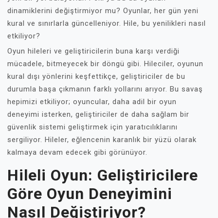
dinamiklerini değiştirmiyor mu? Oyunlar, her gün yeni
kural ve sınırlarla güncelleniyor. Hile, bu yenilikleri nasıl
etkiliyor?
Oyun hileleri ve geliştiricilerin buna karşı verdiği
mücadele, bitmeyecek bir döngü gibi. Hileciler, oyunun
kural dışı yönlerini keşfettikçe, geliştiriciler de bu
durumla başa çıkmanın farklı yollarını arıyor. Bu savaş
hepimizi etkiliyor; oyuncular, daha adil bir oyun
deneyimi isterken, geliştiriciler de daha sağlam bir
güvenlik sistemi geliştirmek için yaratıcılıklarını
sergiliyor. Hileler, eğlencenin karanlık bir yüzü olarak
kalmaya devam edecek gibi görünüyor.
Hileli Oyun: Geliştiricilere
Göre Oyun Deneyimini
Nasıl Değiştiriyor?