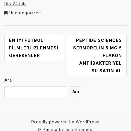
Dls 24 hile
Uncategorized
YAZI
EN İYI FUTBOL
PEPTIDE SCIENCES
GEZINMESI
FILMLERI İZLENMESI
SERMORELIN 5 MG 5
GEREKENLER
FLAKON
ANTİİBAKTERİYEL
SU SATIN AL
Ara
Ara
Proudly powered by WordPress
©
Padma
by ashathemes.