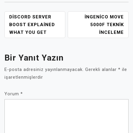
YAZI
DISCORD SERVER
İNGENICO MOVE
GEZINMESI
BOOST EXPLAINED
5000F TEKNIK
WHAT YOU GET
İNCELEME
Bir Yanıt Yazın
E-posta adresiniz yayınlanmayacak.
Gerekli alanlar
*
ile
işaretlenmişlerdir
Yorum
*