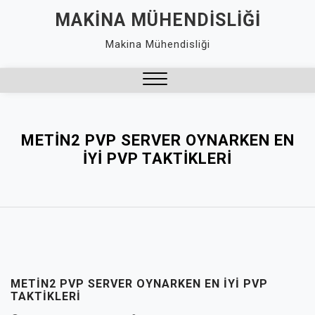
Skip
MAKINA MÜHENDISLIĞI
to
Makina Mühendisliği
content
Close
Menu
METIN2 PVP SERVER OYNARKEN EN
İYI PVP TAKTIKLERI
METIN2 PVP SERVER OYNARKEN EN İYI PVP
TAKTIKLERI