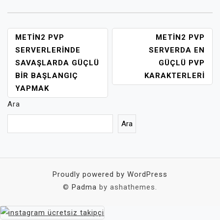
YAZI
METIN2 PVP
METIN2 PVP
GEZINMESI
SERVERLERINDE
SERVERDA EN
SAVAŞLARDA GÜÇLÜ
GÜÇLÜ PVP
BIR BAŞLANGIÇ
KARAKTERLERI
YAPMAK
Ara
Ara
Proudly powered by WordPress
©
Padma
by ashathemes.