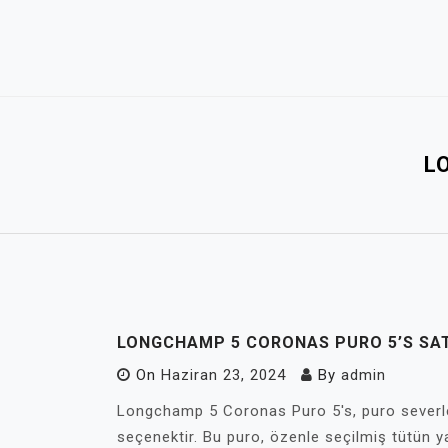
Skip
to
content
L
LONGCHAMP 5 CORONAS PURO 5’S SAT
On
Haziran 23, 2024
By
admin
Longchamp 5 Coronas Puro 5's, puro severler 
seçenektir. Bu puro, özenle seçilmiş tütün yap