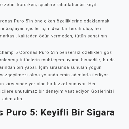
zetini korurken, içicilere rahatlatıcı bir keyif
ronas Puro 5'in öne çıkan özelliklerine odaklanmak
 başlayan içiciler için ideal bir tercih olup, her
arkası, kaliteden ödün vermeden, tütün sanatının
ngchamp 5 Coronas Puro 5'in benzersiz özellikleri göz
rmanlanmış tütünlerin muhteşem uyumu hissedilir; bu da
ından biri yapar. İçim sırasında sunulan yoğun
 vazgeçilmezi olma yolunda emin adımlarla ilerliyor.
 zirvesinde yer alan bir lezzet sunuyor. Her
içicilere unutulmaz bir deneyim vaat ediyor. Gözlerinizi
 adım atın.
Puro 5: Keyifli Bir Sigara