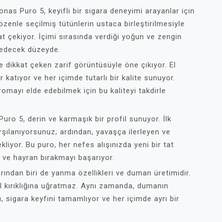
as Puro 5, keyifli bir sigara deneyimi arayanlar için
özenle seçilmiş tütünlerin ustaca birleştirilmesiyle
 çekiyor. İçimi sırasında verdiği yoğun ve zengin
in edecek düzeyde.
 dikkat çeken zarif görüntüsüyle öne çıkıyor. El
r katıyor ve her içimde tutarlı bir kalite sunuyor.
omayı elde edebilmek için bu kaliteyi takdirle
 5, derin ve karmaşık bir profil sunuyor. İlk
karşılanıyorsunuz; ardından, yavaşça ilerleyen ve
ekliyor. Bu puro, her nefes alışınızda yeni bir tat
ı ve hayran bırakmayı başarıyor.
ından biri de yanma özellikleri ve duman üretimidir.
yal kırıklığına uğratmaz. Aynı zamanda, dumanın
ı, sigara keyfini tamamlıyor ve her içimde ayrı bir