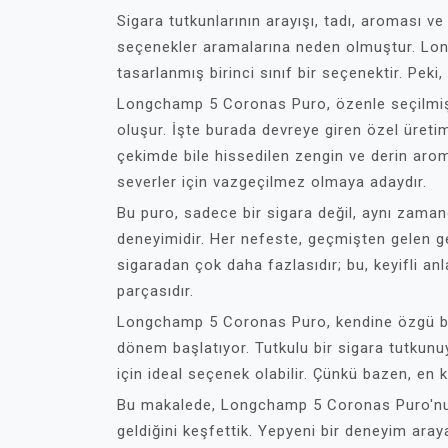
Sigara tutkunlarının arayışı, tadı, aroması 
seçenekler aramalarına neden olmuştur. Lon
tasarlanmış birinci sınıf bir seçenektir. Pek
Longchamp 5 Coronas Puro, özenle seçilmiş 
oluşur. İşte burada devreye giren özel üretim
çekimde bile hissedilen zengin ve derin aro
severler için vazgeçilmez olmaya adaydır.
Bu puro, sadece bir sigara değil, aynı zamand
deneyimidir. Her nefeste, geçmişten gelen gele
sigaradan çok daha fazlasıdır; bu, keyifli an
parçasıdır.
Longchamp 5 Coronas Puro, kendine özgü bir
dönem başlatıyor. Tutkulu bir sigara tutkunuy
için ideal seçenek olabilir. Çünkü bazen, en ke
Bu makalede, Longchamp 5 Coronas Puro'nun t
geldiğini keşfettik. Yepyeni bir deneyim aray