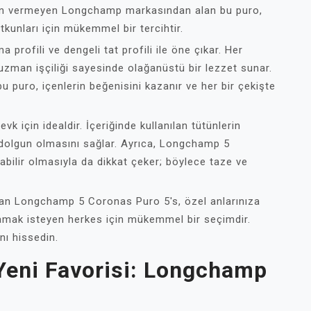
dün vermeyen Longchamp markasından alan bu puro,
kunları için mükemmel bir tercihtir.
rofili ve dengeli tat profili ile öne çıkar. Her
uzman işçiliği sayesinde olağanüstü bir lezzet sunar.
u puro, içenlerin beğenisini kazanır ve her bir çekişte
 için idealdir. İçeriğinde kullanılan tütünlerin
e dolgun olmasını sağlar. Ayrıca, Longchamp 5
abilir olmasıyla da dikkat çeker; böylece taze ve
 olan Longchamp 5 Coronas Puro 5's, özel anlarınıza
şamak isteyen herkes için mükemmel bir seçimdir.
nı hissedin.
 Yeni Favorisi: Longchamp