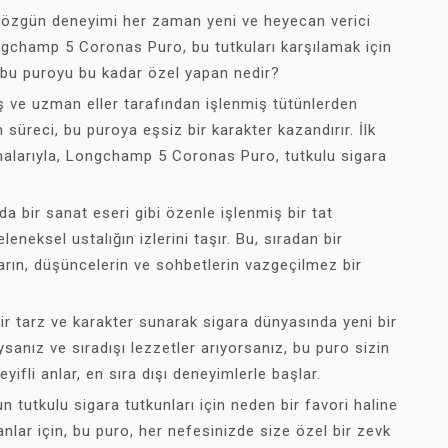
ve özgün deneyimi her zaman yeni ve heyecan verici
gchamp 5 Coronas Puro, bu tutkuları karşılamak için
i, bu puroyu bu kadar özel yapan nedir?
ve uzman eller tarafından işlenmiş tütünlerden
 süreci, bu puroya eşsiz bir karakter kazandırır. İlk
malarıyla, Longchamp 5 Coronas Puro, tutkulu sigara
a bir sanat eseri gibi özenle işlenmiş bir tat
neksel ustalığın izlerini taşır. Bu, sıradan bir
ların, düşüncelerin ve sohbetlerin vazgeçilmez bir
 tarz ve karakter sunarak sigara dünyasında yeni bir
sanız ve sıradışı lezzetler arıyorsanız, bu puro sizin
yifli anlar, en sıra dışı deneyimlerle başlar.
utkulu sigara tutkunları için neden bir favori haline
anlar için, bu puro, her nefesinizde size özel bir zevk