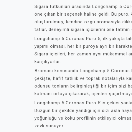
Sigara tutkunları arasında Longchamp 5 Coron
öne çıkan bir seçenek haline geldi. Bu puro, 
oluşturulmuş, kendine özgü aromasıyla dikkat
tatlar, deneyimli sigara içicilerini bile tatm
Longchamp 5 Coronas Puro 5, ilk yakışta bile
yapımı olması, her bir puroya ayrı bir karakte
Sigara içicileri, her zaman aynı mükemmel ar
karşılıyorlar.
Aroması konusunda Longchamp 5 Coronas Puro
çekişte, hafif tatlılık ve toprak notalarıyla 
odunsu tonların belirginleştiği bir içim sizi b
katmanı ortaya çıkararak, içenleri şaşırtmay
Longchamp 5 Coronas Puro 5'in çekici yanlar
Düzgün bir şekilde yandığı için sizi asla ha
yoğunluğu ve koku profilinin etkileyici olmas
zevk sunuyor.