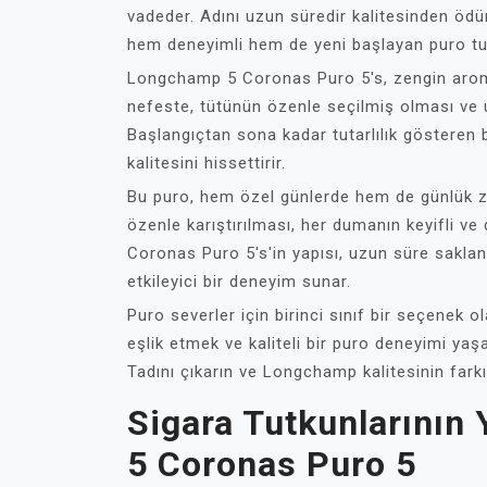
vadeder. Adını uzun süredir kalitesinden ö
hem deneyimli hem de yeni başlayan puro tut
Longchamp 5 Coronas Puro 5's, zengin aroma p
nefeste, tütünün özenle seçilmiş olması ve 
Başlangıçtan sona kadar tutarlılık gösteren b
kalitesini hissettirir.
Bu puro, hem özel günlerde hem de günlük zevk
özenle karıştırılması, her dumanın keyifli v
Coronas Puro 5's'in yapısı, uzun süre saklan
etkileyici bir deneyim sunar.
Puro severler için birinci sınıf bir seçenek
eşlik etmek ve kaliteli bir puro deneyimi ya
Tadını çıkarın ve Longchamp kalitesinin farkı
Sigara Tutkunlarının
5 Coronas Puro 5