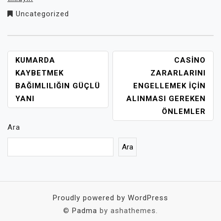
Uncategorized
YAZI
KUMARDA
CASINO
GEZINMESI
KAYBETMEK
ZARARLARINI
BAĞIMLILIĞIN GÜÇLÜ
ENGELLEMEK İÇIN
YANI
ALINMASI GEREKEN
ÖNLEMLER
Ara
Ara
Proudly powered by WordPress
©
Padma
by ashathemes.