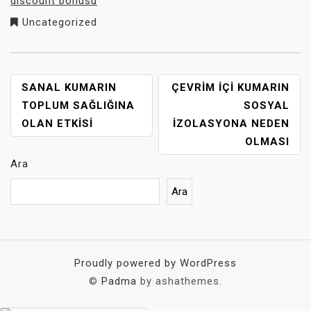
discount bonusu
Uncategorized
YAZI
SANAL KUMARIN
ÇEVRIM İÇI KUMARIN
GEZINMESI
TOPLUM SAĞLIĞINA
SOSYAL
OLAN ETKISI
İZOLASYONA NEDEN
OLMASI
Ara
Ara
Proudly powered by WordPress
©
Padma
by ashathemes.