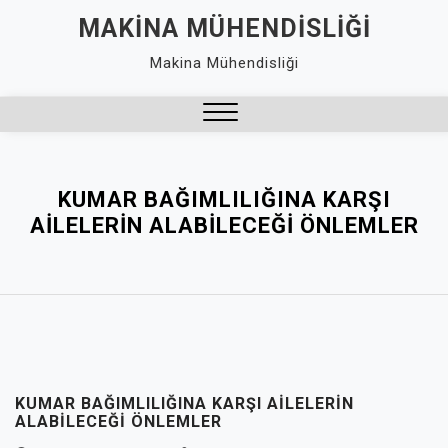
Skip
MAKINA MÜHENDISLIĞI
to
Makina Mühendisliği
content
Close
Menu
KUMAR BAĞIMLILIĞINA KARŞI
AILELERIN ALABILECEĞI ÖNLEMLER
KUMAR BAĞIMLILIĞINA KARŞI AILELERIN
ALABILECEĞI ÖNLEMLER