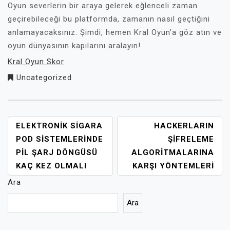
Oyun severlerin bir araya gelerek eğlenceli zaman
geçirebileceği bu platformda, zamanın nasıl geçtiğini
anlamayacaksınız. Şimdi, hemen Kral Oyun’a göz atın ve
oyun dünyasının kapılarını aralayın!
Kral Oyun Skor
Uncategorized
YAZI
ELEKTRONIK SIGARA
HACKERLARIN
GEZINMESI
POD SISTEMLERINDE
ŞIFRELEME
PIL ŞARJ DÖNGÜSÜ
ALGORITMALARINA
KAÇ KEZ OLMALI
KARŞI YÖNTEMLERI
Ara
Ara