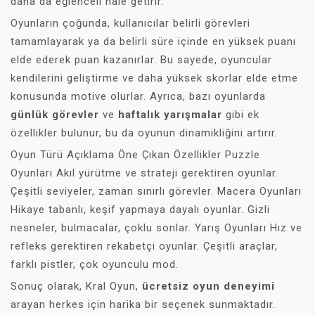
daha da eğlenceli hale getirir.
Oyunların çoğunda, kullanıcılar belirli görevleri
tamamlayarak ya da belirli süre içinde en yüksek puanı
elde ederek puan kazanırlar. Bu sayede, oyuncular
kendilerini geliştirme ve daha yüksek skorlar elde etme
konusunda motive olurlar. Ayrıca, bazı oyunlarda
günlük görevler
ve
haftalık yarışmalar
gibi ek
özellikler bulunur, bu da oyunun dinamikliğini artırır.
Oyun Türü Açıklama Öne Çıkan Özellikler Puzzle
Oyunları Akıl yürütme ve strateji gerektiren oyunlar.
Çeşitli seviyeler, zaman sınırlı görevler. Macera Oyunları
Hikaye tabanlı, keşif yapmaya dayalı oyunlar. Gizli
nesneler, bulmacalar, çoklu sonlar. Yarış Oyunları Hız ve
refleks gerektiren rekabetçi oyunlar. Çeşitli araçlar,
farklı pistler, çok oyunculu mod.
Sonuç olarak, Kral Oyun,
ücretsiz oyun deneyimi
arayan herkes için harika bir seçenek sunmaktadır.