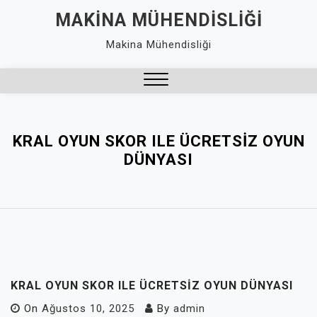
Skip
MAKINA MÜHENDISLIĞI
to
Makina Mühendisliği
content
Close
Menu
KRAL OYUN SKOR ILE ÜCRETSIZ OYUN
DÜNYASI
KRAL OYUN SKOR ILE ÜCRETSIZ OYUN DÜNYASI
On
Ağustos 10, 2025
By
admin