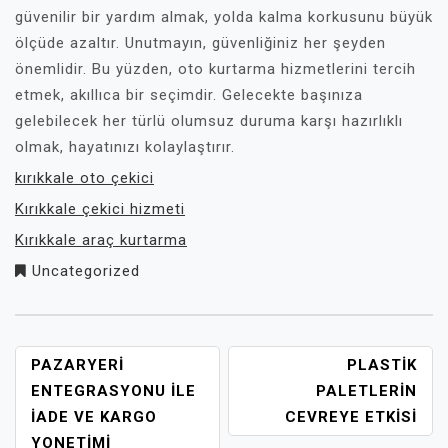
güvenilir bir yardım almak, yolda kalma korkusunu büyük
ölçüde azaltır. Unutmayın, güvenliğiniz her şeyden
önemlidir. Bu yüzden, oto kurtarma hizmetlerini tercih
etmek, akıllıca bir seçimdir. Gelecekte başınıza
gelebilecek her türlü olumsuz duruma karşı hazırlıklı
olmak, hayatınızı kolaylaştırır.
kırıkkale oto çekici
Kırıkkale çekici hizmeti
Kırıkkale araç kurtarma
Uncategorized
YAZI
PAZARYERI
PLASTIK
GEZINMESI
ENTEGRASYONU İLE
PALETLERIN
İADE VE KARGO
CEVREYE ETKISI
YONETIMI