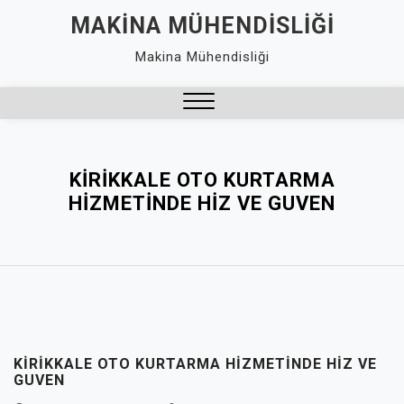
Skip
MAKINA MÜHENDISLIĞI
to
Makina Mühendisliği
content
Close
Menu
KIRIKKALE OTO KURTARMA
HIZMETINDE HIZ VE GUVEN
KIRIKKALE OTO KURTARMA HIZMETINDE HIZ VE
GUVEN