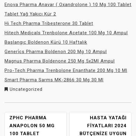
Enova Pharma Anavar ( Oxandrolone ) 10 Mg 100 Tablet
Tablet Yağ Yakıcı Kür 2
Hi Tech Pharma Tribesterone 30 Tablet
Hitech Medicals Trenbolone Acetate 100 Mg 10 Ampul
Başlangıç Boldenon Kürü 10 Haftalık
Generi̇cs Pharma Boldenon 200 Mg 10 Ampul
Magnus Pharma Boldenone 250 Mg 5x2Ml Ampul
Pro-Tech Pharma Trenbolone Enanthate 200 Mg 10 Ml
Smart Pharma Sarms MK-2866 30 Mg 30 Ml
Uncategorized
YAZI
ZPHC PHARMA
HASTA YATAĞI
GEZINMESI
ANAPOLON 50 MG
FIYATLARI 2024
100 TABLET
BÜTÇENIZE UYGUN