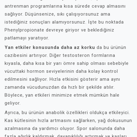
antrenman programlarına kısa sürede cevap almasını
sağlıyor. Düşünsenize, sıkı çalışıyorsunuz ama
istediğiniz sonuçları alamıyorsunuz. İşte bu noktada
Phenylpropionate devreye giriyor ve beklediğiniz
patlamayı yaratıyor.
Yan etkiler konusunda daha az korku
da bu ürünün
cazibesini artırıyor. Diğer testosteron formlarına
kıyasla, daha kısa bir yarı ömre sahip olması sebebiyle
vücuttaki hormon seviyelerinin daha kolay kontrol
edilmesini sağlıyor. Hızla etkisini gösterir ama aynı
zamanda vücudunuzdan da hızlı bir şekilde atılır.
Böylece, yan etkileri minimize etmek mümkün hale
geliyor.
Ayrıca, bu ürünün anabolik özellikleri oldukça etkileyici.
Kas kütlesinin hızla artmasını sağlarken, yağ dokusunun
azalmasına da yardımcı oluyor. Spor salonunda daha
fazla ağırlık kaldırmak, dayanıklılığı artırmak ve kasları