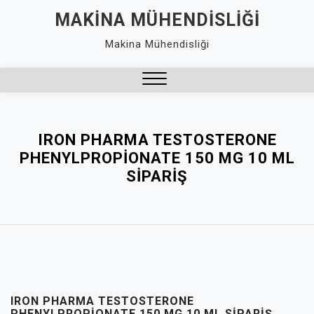
Skip
MAKINA MÜHENDISLIĞI
to
Makina Mühendisliği
content
Close
Menu
IRON PHARMA TESTOSTERONE
PHENYLPROPIONATE 150 MG 10 ML
SIPARIŞ
IRON PHARMA TESTOSTERONE
PHENYLPROPIONATE 150 MG 10 ML SIPARIŞ