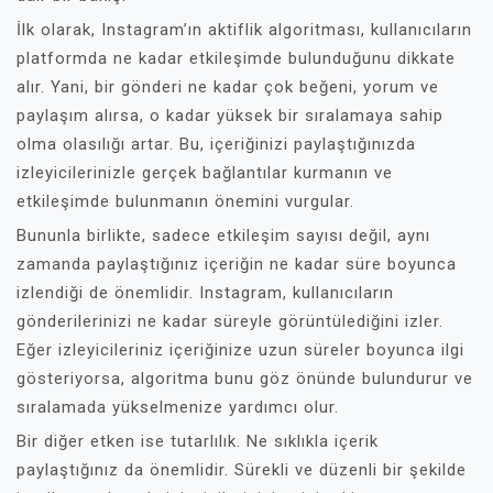
İlk olarak, Instagram’ın aktiflik algoritması, kullanıcıların
platformda ne kadar etkileşimde bulunduğunu dikkate
alır. Yani, bir gönderi ne kadar çok beğeni, yorum ve
paylaşım alırsa, o kadar yüksek bir sıralamaya sahip
olma olasılığı artar. Bu, içeriğinizi paylaştığınızda
izleyicilerinizle gerçek bağlantılar kurmanın ve
etkileşimde bulunmanın önemini vurgular.
Bununla birlikte, sadece etkileşim sayısı değil, aynı
zamanda paylaştığınız içeriğin ne kadar süre boyunca
izlendiği de önemlidir. Instagram, kullanıcıların
gönderilerinizi ne kadar süreyle görüntülediğini izler.
Eğer izleyicileriniz içeriğinize uzun süreler boyunca ilgi
gösteriyorsa, algoritma bunu göz önünde bulundurur ve
sıralamada yükselmenize yardımcı olur.
Bir diğer etken ise tutarlılık. Ne sıklıkla içerik
paylaştığınız da önemlidir. Sürekli ve düzenli bir şekilde