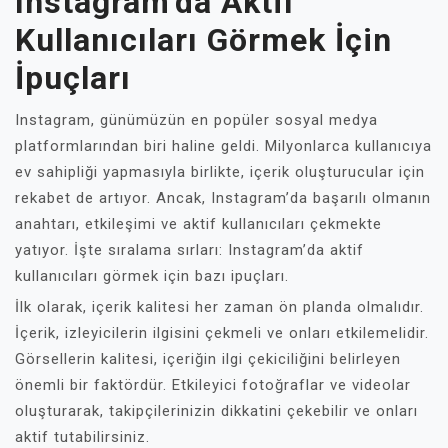
Instagram’da Aktif
Kullanıcıları Görmek İçin
İpuçları
Instagram, günümüzün en popüler sosyal medya
platformlarından biri haline geldi. Milyonlarca kullanıcıya
ev sahipliği yapmasıyla birlikte, içerik oluşturucular için
rekabet de artıyor. Ancak, Instagram’da başarılı olmanın
anahtarı, etkileşimi ve aktif kullanıcıları çekmekte
yatıyor. İşte sıralama sırları: Instagram’da aktif
kullanıcıları görmek için bazı ipuçları.
İlk olarak, içerik kalitesi her zaman ön planda olmalıdır.
İçerik, izleyicilerin ilgisini çekmeli ve onları etkilemelidir.
Görsellerin kalitesi, içeriğin ilgi çekiciliğini belirleyen
önemli bir faktördür. Etkileyici fotoğraflar ve videolar
oluşturarak, takipçilerinizin dikkatini çekebilir ve onları
aktif tutabilirsiniz.