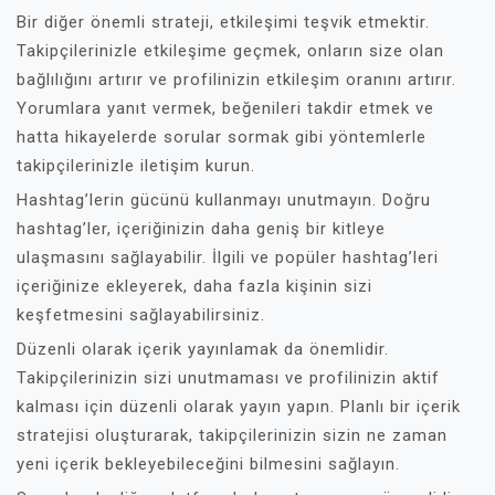
Bir diğer önemli strateji, etkileşimi teşvik etmektir.
Takipçilerinizle etkileşime geçmek, onların size olan
bağlılığını artırır ve profilinizin etkileşim oranını artırır.
Yorumlara yanıt vermek, beğenileri takdir etmek ve
hatta hikayelerde sorular sormak gibi yöntemlerle
takipçilerinizle iletişim kurun.
Hashtag’lerin gücünü kullanmayı unutmayın. Doğru
hashtag’ler, içeriğinizin daha geniş bir kitleye
ulaşmasını sağlayabilir. İlgili ve popüler hashtag’leri
içeriğinize ekleyerek, daha fazla kişinin sizi
keşfetmesini sağlayabilirsiniz.
Düzenli olarak içerik yayınlamak da önemlidir.
Takipçilerinizin sizi unutmaması ve profilinizin aktif
kalması için düzenli olarak yayın yapın. Planlı bir içerik
stratejisi oluşturarak, takipçilerinizin sizin ne zaman
yeni içerik bekleyebileceğini bilmesini sağlayın.