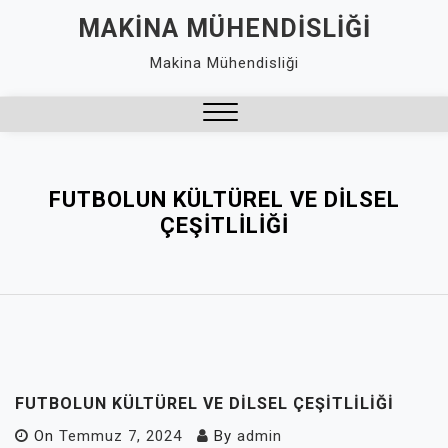
Skip
MAKINA MÜHENDISLIĞI
to
Makina Mühendisliği
content
Close
Menu
FUTBOLUN KÜLTÜREL VE DILSEL
ÇEŞITLILIĞI
FUTBOLUN KÜLTÜREL VE DILSEL ÇEŞITLILIĞI
On
Temmuz 7, 2024
By
admin