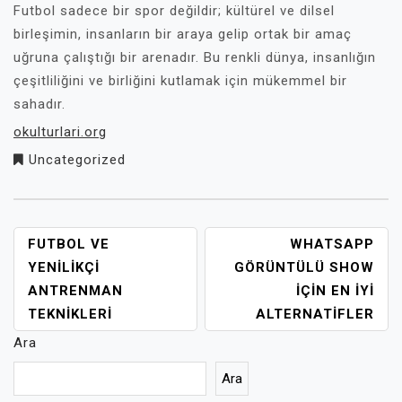
Futbol sadece bir spor değildir; kültürel ve dilsel
birleşimin, insanların bir araya gelip ortak bir amaç
uğruna çalıştığı bir arenadır. Bu renkli dünya, insanlığın
çeşitliliğini ve birliğini kutlamak için mükemmel bir
sahadır.
okulturlari.org
Uncategorized
YAZI
FUTBOL VE
WHATSAPP
GEZINMESI
YENILIKÇI
GÖRÜNTÜLÜ SHOW
ANTRENMAN
IÇIN EN İYI
TEKNIKLERI
ALTERNATIFLER
Ara
Ara