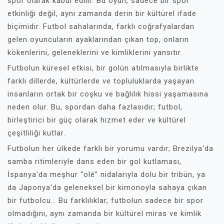
spor olarak kabul edilir. Bu oyun, sadece bir spor
etkinliği değil, aynı zamanda derin bir kültürel ifade
biçimidir. Futbol sahalarında, farklı coğrafyalardan
gelen oyuncuların ayaklarından çıkan top, onların
kökenlerini, geleneklerini ve kimliklerini yansıtır.
Futbolun küresel etkisi, bir golün atılmasıyla birlikte
farklı dillerde, kültürlerde ve topluluklarda yaşayan
insanların ortak bir coşku ve bağlılık hissi yaşamasına
neden olur. Bu, spordan daha fazlasıdır; futbol,
birleştirici bir güç olarak hizmet eder ve kültürel
çeşitliliği kutlar.
Futbolun her ülkede farklı bir yorumu vardır; Brezilya'da
samba ritimleriyle dans eden bir gol kutlaması,
İspanya'da meşhur “olé” nidalarıyla dolu bir tribün, ya
da Japonya'da geleneksel bir kimonoyla sahaya çıkan
bir futbolcu… Bu farklılıklar, futbolun sadece bir spor
olmadığını, aynı zamanda bir kültürel miras ve kimlik