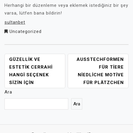
Herhangi bir düzenleme veya eklemek istediğiniz bir şey
varsa, lütfen bana bildirin!
sultanbet
Uncategorized
YAZI
GÜZELLIK VE
AUSSTECHFORMEN
GEZINMESI
ESTETIK CERRAHI
FÜR TIERE
HANGI SEÇENEK
NIEDLICHE MOTIVE
SIZIN İÇIN
FÜR PLÄTZCHEN
Ara
Ara