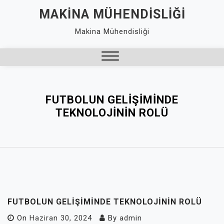
Skip
MAKINA MÜHENDISLIĞI
to
Makina Mühendisliği
content
Close
Menu
FUTBOLUN GELIŞIMINDE
TEKNOLOJININ ROLÜ
FUTBOLUN GELIŞIMINDE TEKNOLOJININ ROLÜ
On
Haziran 30, 2024
By
admin