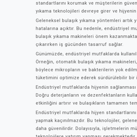
standartlarını korumak ve müşterilerin güven
yıkama teknolojileri devreye girer ve hijyenin 
Geleneksel bulaşık yıkama yöntemleri artık ye
hatalarına açıktır. Bu nedenle, endüstriyel m
bulaşık yıkama makineleri önem kazanmaktadı
çıkarırken iş gücünden tasarruf sağlar.
Günümüzde, endüstriyel mutfaklarda kullanıla
Örneğin, otomatik bulaşık yıkama makineleri, 
böylece mikropların ve bakterilerin yok edilm
tüketimini optimize ederek sürdürülebilir bir
Endüstriyel mutfaklarda hijyenin sağlanması s
Doğru deterjanların ve dezenfektanların kull
etkinliğini artırır ve bulaşıkların tamamen te
Endüstriyel mutfaklarda hijyen standartlarını
yapmak kaçınılmazdır. Bu teknolojiler, gelene
daha güvenilirdir. Dolayısıyla, işletmelerin 
teknolojilere yatırım yapması gerekmektedir.