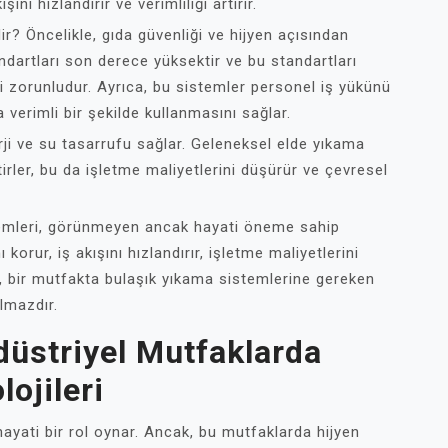
ını hızlandırır ve verimliliği artırır.
r? Öncelikle, gıda güvenliği ve hijyen açısından
andartları son derece yüksektir ve bu standartları
ri zorunludur. Ayrıca, bu sistemler personel iş yükünü
verimli bir şekilde kullanmasını sağlar.
ji ve su tasarrufu sağlar. Geleneksel elde yıkama
rler, bu da işletme maliyetlerini düşürür ve çevresel
temleri, görünmeyen ancak hayati öneme sahip
 korur, iş akışını hızlandırır, işletme maliyetlerini
la, bir mutfakta bulaşık yıkama sistemlerine gereken
ılmazdır.
düstriyel Mutfaklarda
ojileri
ayati bir rol oynar. Ancak, bu mutfaklarda hijyen