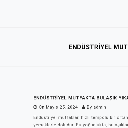
Skip
to
content
ENDÜSTRIYEL MUTF
ENDÜSTRIYEL MUTFAKTA BULAŞIK YIKA
On
Mayıs 25, 2024
By
admin
Endüstriyel mutfaklar, hızlı tempolu bir orta
yemeklerle doludur. Bu yoğunlukta, bulaşıkları