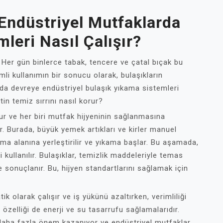
 Endüstriyel Mutfaklarda
leri Nasıl Çalışır?
r. Her gün binlerce tabak, tencere ve çatal bıçak bu
mli kullanımın bir sonucu olarak, bulaşıkların
da devreye endüstriyel bulaşık yıkama sistemleri
etin temiz sırrını nasıl korur?
ur ve her biri mutfak hijyeninin sağlanmasına
ır. Burada, büyük yemek artıkları ve kirler manuel
ama alanına yerleştirilir ve yıkama başlar. Bu aşamada,
 kullanılır. Bulaşıklar, temizlik maddeleriyle temas
e sonuçlanır. Bu, hijyen standartlarını sağlamak için
k olarak çalışır ve iş yükünü azaltırken, verimliliği
i özelliği de enerji ve su tasarrufu sağlamalarıdır.
aha fazla önem kazanıyor ve endüstriyel mutfaklar