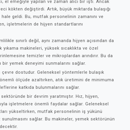
, el emeğiyle yapılan ve zaman alıcı bir işti. Ancak
eci kökten değiştirdi. Artık, büyük miktarda bulaşığı
n hale geldi. Bu, mutfak personelinin zamanını ve
en, işletmelerin de hijyen standartlarını
mlilikle sınırlı değil, aynı zamanda hijyen açısından da
ık yıkama makineleri, yüksek sıcaklıkta ve özel
erinlemesine temizler ve mikroplardan arındırır. Bu da
klı bir yemek deneyimi sunmalarını sağlar.
i çevre dostudur. Geleneksel yöntemlerle bulaşık
ı önemli ölçüde azaltırken, atık üretimini de minimuma
edeflerine katkıda bulunmalarını sağlar.
sektöründe bir devrim yaratmıştır. Hız, hijyen,
rıyla işletmelere önemli faydalar sağlar. Geleneksel
ları yükseltirken, mutfak personelinin iş yükünü
met sunulmasını sağlar. Bu makineler, yemek sektörünün
decektir.