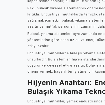
kapasitesine sahiptir, bu da mutfakların iş akış
Peki, bulaşık yıkama sistemlerinin önemi nedi
kritiktir. Endüstriyel mutfaklarda temizlik st
sağlamak için etkili bulaşık yıkama sistemle
azaltır ve mutfak personelinin zamanını daha 
Bulaşık yıkama sistemleri aynı zamanda ener
yöntemlerine göre daha az su ve enerji tüketi
etkiyi azaltır.
Endüstriyel mutfaklarda bulaşık yıkama sis
unsurlardır. Bu sistemler, hijyen standartlarını
düşürür ve çevresel etkiyi azaltır. Dolayısıy
önemi vermek, başarılı bir işletme için kaçın
Hijyenin Anahtarı: En
Bulaşık Yıkama Teknol
Endüstriyel mutfaklar, yemek endüstrisinde h