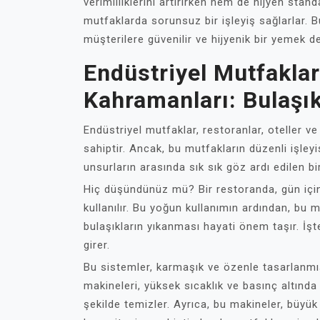
verimliliklerini artırırken hem de hijyen stan
mutfaklarda sorunsuz bir işleyiş sağlarlar. B
müşterilere güvenilir ve hijyenik bir yemek d
Endüstriyel Mutfakla
Kahramanları: Bulaşı
Endüstriyel mutfaklar, restoranlar, oteller v
sahiptir. Ancak, bu mutfakların düzenli işley
unsurların arasında sık sık göz ardı edilen b
Hiç düşündünüz mü? Bir restoranda, gün için
kullanılır. Bu yoğun kullanımın ardından, bu mu
bulaşıkların yıkanması hayati önem taşır. İş
girer.
Bu sistemler, karmaşık ve özenle tasarlanmı
makineleri, yüksek sıcaklık ve basınç altında bu
şekilde temizler. Ayrıca, bu makineler, büyük