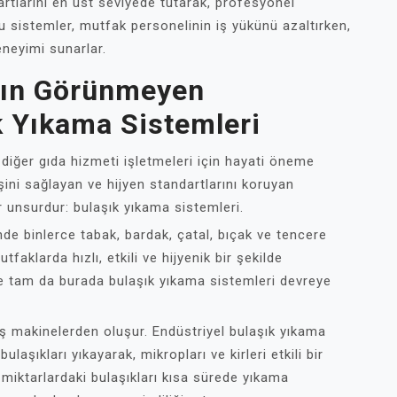
dartlarını en üst seviyede tutarak, profesyonel
u sistemler, mutfak personelinin iş yükünü azaltırken,
eneyimi sunarlar.
rın Görünmeyen
k Yıkama Sistemleri
e diğer gıda hizmeti işletmeleri için hayati öneme
işini sağlayan ve hijyen standartlarını koruyan
ir unsurdur: bulaşık yıkama sistemleri.
de binlerce tabak, bardak, çatal, bıçak ve tencere
tfaklarda hızlı, etkili ve hijyenik bir şekilde
te tam da burada bulaşık yıkama sistemleri devreye
ş makinelerden oluşur. Endüstriyel bulaşık yıkama
laşıkları yıkayarak, mikropları ve kirleri etkili bir
 miktarlardaki bulaşıkları kısa sürede yıkama