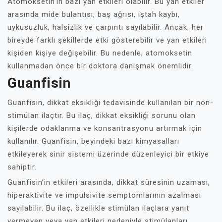
Atomoksetin’in bazı yan etkileri olabilir. Bu yan etkiler
arasında mide bulantısı, baş ağrısı, iştah kaybı,
uykusuzluk, halsizlik ve çarpıntı sayılabilir. Ancak, her
bireyde farklı şekillerde etki gösterebilir ve yan etkileri
kişiden kişiye değişebilir. Bu nedenle, atomoksetin
kullanmadan önce bir doktora danışmak önemlidir.
Guanfisin
Guanfisin, dikkat eksikliği tedavisinde kullanılan bir non-
stimülan ilaçtır. Bu ilaç, dikkat eksikliği sorunu olan
kişilerde odaklanma ve konsantrasyonu artırmak için
kullanılır. Guanfisin, beyindeki bazı kimyasalları
etkileyerek sinir sistemi üzerinde düzenleyici bir etkiye
sahiptir.
Guanfisin’in etkileri arasında, dikkat süresinin uzaması,
hiperaktivite ve impulsivite semptomlarının azalması
sayılabilir. Bu ilaç, özellikle stimülan ilaçlara yanıt
vermeyen veya yan etkileri nedeniyle stimülanları