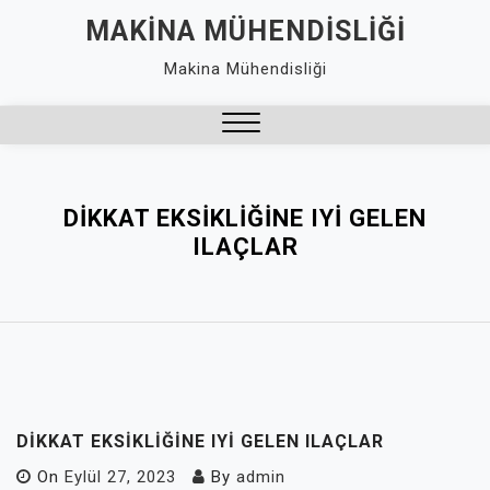
Skip
MAKINA MÜHENDISLIĞI
to
Makina Mühendisliği
content
Close
Menu
DIKKAT EKSIKLIĞINE IYI GELEN
ILAÇLAR
DIKKAT EKSIKLIĞINE IYI GELEN ILAÇLAR
On
Eylül 27, 2023
By
admin