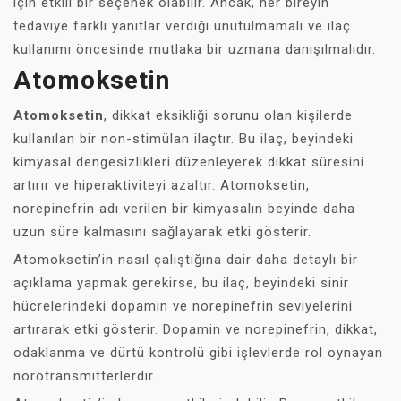
için etkili bir seçenek olabilir. Ancak, her bireyin
tedaviye farklı yanıtlar verdiği unutulmamalı ve ilaç
kullanımı öncesinde mutlaka bir uzmana danışılmalıdır.
Atomoksetin
Atomoksetin
, dikkat eksikliği sorunu olan kişilerde
kullanılan bir non-stimülan ilaçtır. Bu ilaç, beyindeki
kimyasal dengesizlikleri düzenleyerek dikkat süresini
artırır ve hiperaktiviteyi azaltır. Atomoksetin,
norepinefrin adı verilen bir kimyasalın beyinde daha
uzun süre kalmasını sağlayarak etki gösterir.
Atomoksetin’in nasıl çalıştığına dair daha detaylı bir
açıklama yapmak gerekirse, bu ilaç, beyindeki sinir
hücrelerindeki dopamin ve norepinefrin seviyelerini
artırarak etki gösterir. Dopamin ve norepinefrin, dikkat,
odaklanma ve dürtü kontrolü gibi işlevlerde rol oynayan
nörotransmitterlerdir.