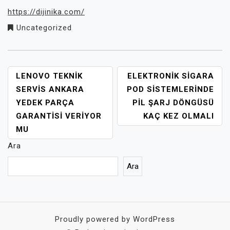
https://dijinika.com/
Uncategorized
YAZI
LENOVO TEKNIK
ELEKTRONIK SIGARA
GEZINMESI
SERVIS ANKARA
POD SISTEMLERINDE
YEDEK PARÇA
PIL ŞARJ DÖNGÜSÜ
GARANTISI VERIYOR
KAÇ KEZ OLMALI
MU
Ara
Ara
Proudly powered by WordPress