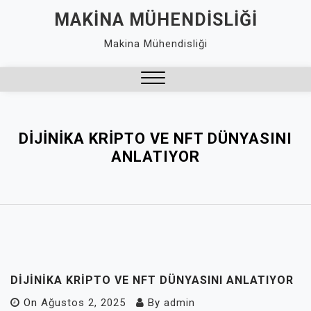
Skip
MAKINA MÜHENDISLIĞI
to
Makina Mühendisliği
content
Close
Menu
DIJINIKA KRIPTO VE NFT DÜNYASINI
ANLATIYOR
DIJINIKA KRIPTO VE NFT DÜNYASINI ANLATIYOR
On
Ağustos 2, 2025
By
admin