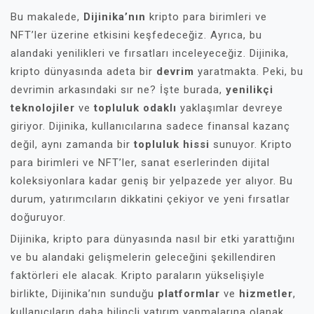
Bu makalede,
Dijinika’nın
kripto para birimleri ve
NFT’ler üzerine etkisini keşfedeceğiz. Ayrıca, bu
alandaki yenilikleri ve fırsatları inceleyeceğiz. Dijinika,
kripto dünyasında adeta bir
devrim
yaratmakta. Peki, bu
devrimin arkasındaki sır ne? İşte burada,
yenilikçi
teknolojiler
ve
topluluk odaklı
yaklaşımlar devreye
giriyor. Dijinika, kullanıcılarına sadece finansal kazanç
değil, aynı zamanda bir
topluluk hissi
sunuyor. Kripto
para birimleri ve NFT’ler, sanat eserlerinden dijital
koleksiyonlara kadar geniş bir yelpazede yer alıyor. Bu
durum, yatırımcıların dikkatini çekiyor ve yeni fırsatlar
doğuruyor.
Dijinika, kripto para dünyasında nasıl bir etki yarattığını
ve bu alandaki gelişmelerin geleceğini şekillendiren
faktörleri ele alacak. Kripto paraların yükselişiyle
birlikte, Dijinika’nın sunduğu
platformlar
ve
hizmetler
,
kullanıcıların daha bilinçli yatırım yapmalarına olanak