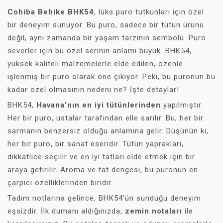
Cohiba Behike BHK54
, lüks puro tutkunları için özel
bir deneyim sunuyor. Bu puro, sadece bir tütün ürünü
değil, aynı zamanda bir yaşam tarzının sembolü. Puro
severler için bu özel serinin anlamı büyük. BHK54,
yüksek kaliteli malzemelerle elde edilen, özenle
işlenmiş bir puro olarak öne çıkıyor. Peki, bu puronun bu
kadar özel olmasının nedeni ne? İşte detaylar!
BHK54,
Havana’nın en iyi tütünlerinden
yapılmıştır.
Her bir puro, ustalar tarafından elle sarılır. Bu, her bir
sarmanın benzersiz olduğu anlamına gelir. Düşünün ki,
her bir puro, bir sanat eseridir. Tütün yaprakları,
dikkatlice seçilir ve en iyi tatları elde etmek için bir
araya getirilir. Aroma ve tat dengesi, bu puronun en
çarpıcı özelliklerinden biridir.
Tadım notlarına gelince, BHK54’ün sunduğu deneyim
eşsizdir. İlk dumanı aldığınızda,
zemin notaları
ile