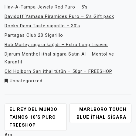
Hav-A-Tampa Jewels Red Puro – 5’s
Davidoff Yamasa Piramides Puro – 5’s Gift pack
Rocks Demi Taste sigarillo – 30’s
Partagas Club 20 Sigarillo
Bob Marley sigara kağıdı – Extra Long Leaves
Djarum Menthol ithal sigara Satın Al – Mentol ve
Karanfil
Old Holborn Sarı ithal tütün – 50gr – FREESHOP
Uncategorized
YAZI
EL REY DEL MUNDO
MARLBORO TOUCH
GEZINMESI
TAÍNOS 10’S PURO
BLUE ITHAL SIGARA
FREESHOP
Ara