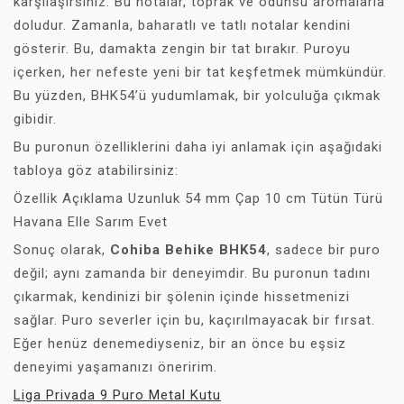
karşılaşırsınız. Bu notalar, toprak ve odunsu aromalarla
doludur. Zamanla, baharatlı ve tatlı notalar kendini
gösterir. Bu, damakta zengin bir tat bırakır. Puroyu
içerken, her nefeste yeni bir tat keşfetmek mümkündür.
Bu yüzden, BHK54’ü yudumlamak, bir yolculuğa çıkmak
gibidir.
Bu puronun özelliklerini daha iyi anlamak için aşağıdaki
tabloya göz atabilirsiniz:
Özellik Açıklama Uzunluk 54 mm Çap 10 cm Tütün Türü
Havana Elle Sarım Evet
Sonuç olarak,
Cohiba Behike BHK54
, sadece bir puro
değil; aynı zamanda bir deneyimdir. Bu puronun tadını
çıkarmak, kendinizi bir şölenin içinde hissetmenizi
sağlar. Puro severler için bu, kaçırılmayacak bir fırsat.
Eğer henüz denemediyseniz, bir an önce bu eşsiz
deneyimi yaşamanızı öneririm.
Liga Privada 9 Puro Metal Kutu