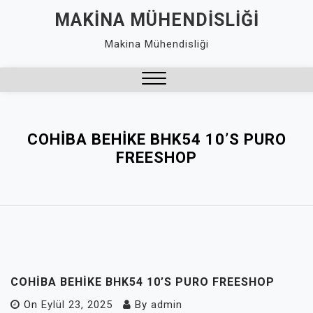
Skip
MAKINA MÜHENDISLIĞI
to
Makina Mühendisliği
content
Close
Menu
COHIBA BEHIKE BHK54 10’S PURO
FREESHOP
COHIBA BEHIKE BHK54 10’S PURO FREESHOP
On
Eylül 23, 2025
By
admin