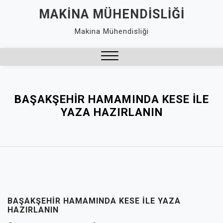
Skip
MAKINA MÜHENDISLIĞI
to
Makina Mühendisliği
content
Close
Menu
BAŞAKŞEHIR HAMAMINDA KESE İLE
YAZA HAZIRLANIN
BAŞAKŞEHIR HAMAMINDA KESE İLE YAZA
HAZIRLANIN