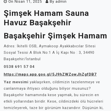
On
Nisan 11, 2025
By
admin
Şimşek Hamam Sauna
Havuz Başakşehir
Başakşehir Şimşek Hamam
Adres: İkitelli OSB, Aymakoop Ayakkabıcılar Sitesi
Sosyal Tesisi A Blok No:1 A İç Kapı No : 3, 34490
Başakşehir/İstanbul
0538 691 57 04
https://maps.app.goo.gl/5J9hZWZowJhZgfDB7
Yaz mevsimi
yaklaşırken, cildimizin tazelenmeye ve
canlanmaya ihtiyacı olduğunu biliyor musunuz?
Başakşehir hamamında kese yapmak, bu sürecin en
etkili yollarından biridir. Kese, cildinizdeki ölü hücreleri
temizleyerek, taze bir görünüm kazandırır. Düşünün ki,