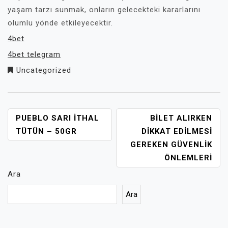
yaşam tarzı sunmak, onların gelecekteki kararlarını
olumlu yönde etkileyecektir.
4bet
4bet telegram
Uncategorized
YAZI
PUEBLO SARI İTHAL
BILET ALIRKEN
GEZINMESI
TÜTÜN – 50GR
DIKKAT EDILMESI
GEREKEN GÜVENLIK
ÖNLEMLERI
Ara
Ara