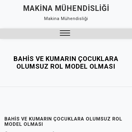
Skip
MAKINA MÜHENDISLIĞI
to
Makina Mühendisliği
content
Close
Menu
BAHIS VE KUMARIN ÇOCUKLARA
OLUMSUZ ROL MODEL OLMASI
BAHIS VE KUMARIN ÇOCUKLARA OLUMSUZ ROL
MODEL OLMASI