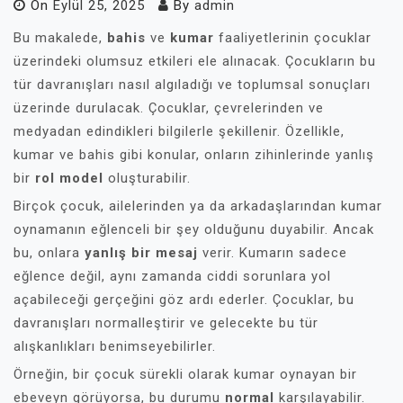
On
Eylül 25, 2025
By
admin
Bu makalede,
bahis
ve
kumar
faaliyetlerinin çocuklar
üzerindeki olumsuz etkileri ele alınacak. Çocukların bu
tür davranışları nasıl algıladığı ve toplumsal sonuçları
üzerinde durulacak. Çocuklar, çevrelerinden ve
medyadan edindikleri bilgilerle şekillenir. Özellikle,
kumar ve bahis gibi konular, onların zihinlerinde yanlış
bir
rol model
oluşturabilir.
Birçok çocuk, ailelerinden ya da arkadaşlarından kumar
oynamanın eğlenceli bir şey olduğunu duyabilir. Ancak
bu, onlara
yanlış bir mesaj
verir. Kumarın sadece
eğlence değil, aynı zamanda ciddi sorunlara yol
açabileceği gerçeğini göz ardı ederler. Çocuklar, bu
davranışları normalleştirir ve gelecekte bu tür
alışkanlıkları benimseyebilirler.
Örneğin, bir çocuk sürekli olarak kumar oynayan bir
ebeveyn görüyorsa, bu durumu
normal
karşılayabilir.