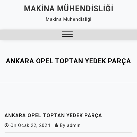
Skip
MAKINA MÜHENDISLIĞI
to
Makina Mühendisliği
content
Close
Menu
ANKARA OPEL TOPTAN YEDEK PARÇA
ANKARA OPEL TOPTAN YEDEK PARÇA
On
Ocak 22, 2024
By
admin