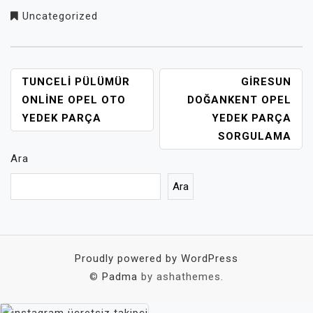
Uncategorized
YAZI
TUNCELI PÜLÜMÜR
GIRESUN
GEZINMESI
ONLINE OPEL OTO
DOĞANKENT OPEL
YEDEK PARÇA
YEDEK PARÇA
SORGULAMA
Ara
Ara
Proudly powered by WordPress
©
Padma
by ashathemes.