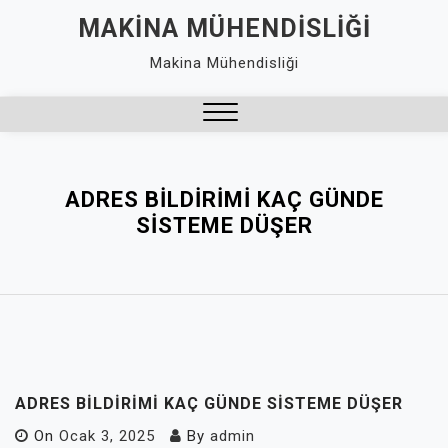
Skip
MAKINA MÜHENDISLIĞI
to
Makina Mühendisliği
content
Close
Menu
ADRES BILDIRIMI KAÇ GÜNDE
SISTEME DÜŞER
ADRES BILDIRIMI KAÇ GÜNDE SISTEME DÜŞER
On
Ocak 3, 2025
By
admin