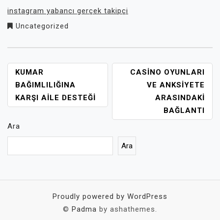
instagram yabancı gerçek takipçi
Uncategorized
YAZI
KUMAR
CASINO OYUNLARI
GEZINMESI
BAĞIMLILIĞINA
VE ANKSIYETE
KARŞI AILE DESTEĞI
ARASINDAKI
BAĞLANTI
Ara
Ara
Proudly powered by WordPress
©
Padma
by ashathemes.